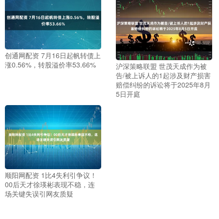
创通网配资 7月16日起帆转债上
涨0.56%，转股溢价率53.66%
沪深策略联盟 世茂天成作为被
告/被上诉人的1起涉及财产损害
赔偿纠纷的诉讼将于2025年8月
5日开庭
顺阳网配资 1比4失利引争议！
00后天才徐瑛彬表现不稳，连
场关键失误引网友质疑