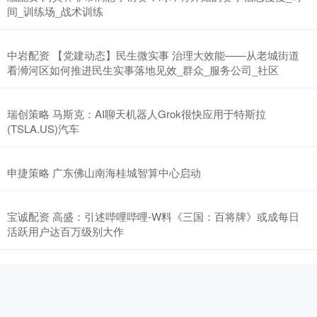
间_训练场_战术训练
中岩配资 【党建动态】民生微实事 治理大效能——从老城街道
看浉河区如何推进民生实事落地见效_群众_服务公司_社区
瑞创策略 马斯克：AI聊天机器人Grok很快应用于特斯拉
(TSLA.US)汽车
申捷策略 广东佛山南海桂城智算中心启动
宝诚配资 高盛：引述哔哩哔哩-W料《三国：百将牌》或成每日
活跃用户达百万级别大作