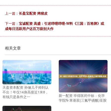
上一篇：
长盈宝配资 烤猪皮
下一篇：
宝诚配资 高盛：引述哔哩哔哩-W料《三国：百将牌》或
成每日活跃用户达百万级别大作
相关文章
天盈资本配资 孙俪儿子帅到认
不出！年仅14身高接近1米8，
新一配资 毕得医药中标：化学
有钱只是条件之一
学院N-苯基双(三氟甲磺酰)亚胺