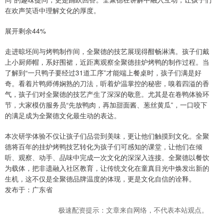
在欢声笑语中理解文化的厚度。
展开剩余44%
走进晾坯间与烤鸭制作间，全聚德的技艺展现得酣畅淋漓。孩子们戴
上小厨师帽，系好围裙，近距离观察全聚德挂炉烤鸭的制作过程。当
了解到“一只鸭子要经过31道工序”才能端上餐桌时，孩子们满是好
奇。看着片鸭师傅娴熟的刀法，听着炉温掌控的秘密，嗅着四溢的香
气，孩子们对全聚德的技艺产生了深深的敬意。尤其是在卷鸭体验环
节，大家模仿服务员“先放鸭肉，再加甜面酱、葱丝黄瓜”，一口咬下
的满足成为全聚德文化最生动的表达。
本次研学体验不仅让孩子们品尝到美味，更让他们触摸到文化。全聚
德将百年的挂炉烤鸭技艺转化为孩子们可感知的课堂，让他们在倾
听、观察、动手、品味中完成一次文化的深深入连接。全聚德以餐饮
为载体，把非遗融入社区教育，让传统文化在童真目光中焕发出新的
生机，这不仅是全聚德品牌温度的体现，更是文化自信的诠释。
发布于：广东省
极速配资提示：文章来自网络，不代表本站观点。