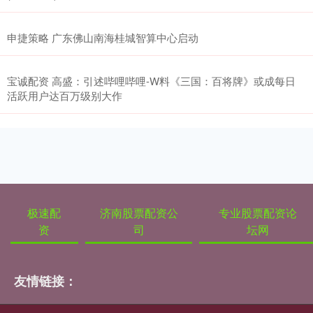
申捷策略 广东佛山南海桂城智算中心启动
宝诚配资 高盛：引述哔哩哔哩-W料《三国：百将牌》或成每日
活跃用户达百万级别大作
极速配
济南股票配资公
专业股票配资论
资
司
坛网
友情链接：