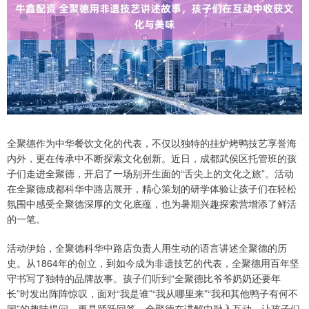
全聚德作为中华餐饮文化的代表，不仅以独特的挂炉烤鸭技艺享誉海
内外，更在传承中不断探索文化创新。近日，成都武侯区托管班的孩
子们走进全聚德，开启了一场别开生面的“舌尖上的文化之旅”。活动
在全聚德成都科华中路店展开，精心策划的研学体验让孩子们在轻松
氛围中感受全聚德深厚的文化底蕴，也为暑期兴趣探索营增添了鲜活
的一笔。
活动伊始，全聚德科华中路店负责人用生动的语言讲述全聚德的历
史。从1864年的创立，到如今成为非遗技艺的代表，全聚德用百年坚
守书写了独特的品牌故事。孩子们听到“全聚德比爷爷奶奶还要年
长”时发出阵阵惊叹，面对“我是谁”“我从哪里来”“我和其他鸭子有何不
同”的趣味提问，更是踊跃回答。全聚德在讲解中融入互动，让孩子们