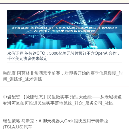
永信证券 英伟达CFO：5000亿美元芯片预订不含OpenAI合作，
千亿美元协议仍未敲定
融配资 阿莫林非常满意季前赛，对即将开始的赛季信息慢慢_时
间_训练场_战术训练
中岩配资 【党建动态】民生微实事 治理大效能——从老城街道
看浉河区如何推进民生实事落地见效_群众_服务公司_社区
瑞创策略 马斯克：AI聊天机器人Grok很快应用于特斯拉
(TSLA.US)汽车