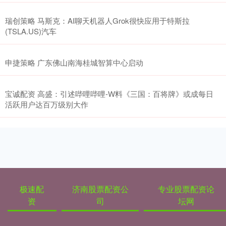
瑞创策略 马斯克：AI聊天机器人Grok很快应用于特斯拉
(TSLA.US)汽车
申捷策略 广东佛山南海桂城智算中心启动
宝诚配资 高盛：引述哔哩哔哩-W料《三国：百将牌》或成每日
活跃用户达百万级别大作
极速配
济南股票配资公
专业股票配资论
资
司
坛网