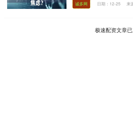
诚多网
日期：12-25
来
极速配资文章已