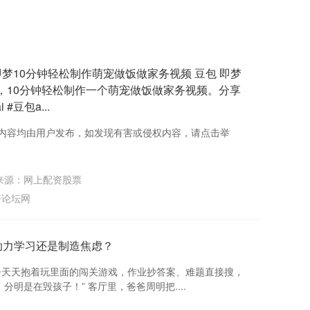
 即梦10分钟轻松制作萌宠做饭做家务视频 豆包 即梦
PP，10分钟轻松制作一个萌宠做饭做家务视频。分享
#豆包a...
有内容均由用户发布，如发现有害或侵权内容，请点击举
来源：网上配资股票
资论坛网
，是助力学习还是制造焦虑？
习机，孩子天天抱着玩里面的闯关游戏，作业抄答案、难题直接搜，
明是在毁孩子！” 客厅里，爸爸周明把....