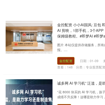
金控配资 小小AI国风: 豆包
AI 剪映，1部手机，3个A
保姆级教程。#即梦AI #即梦ai 
图片 本站仅提供存储服务，所
报。....
金控配资
日期：01-09
查看：
148
分类：
专业股票配
诚多网 AI 学习机” 泛滥
“花 8000 块买的 AI 学
成绩不升反降！这哪是助力学习，分