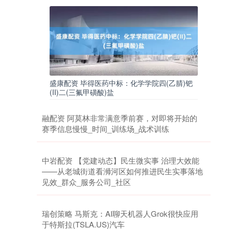
盛康配资 毕得医药中标：化学学院四(乙腈)钯
(II)二(三氟甲磺酸)盐
融配资 阿莫林非常满意季前赛，对即将开始的
赛季信息慢慢_时间_训练场_战术训练
中岩配资 【党建动态】民生微实事 治理大效能
——从老城街道看浉河区如何推进民生实事落地
见效_群众_服务公司_社区
瑞创策略 马斯克：AI聊天机器人Grok很快应用
于特斯拉(TSLA.US)汽车