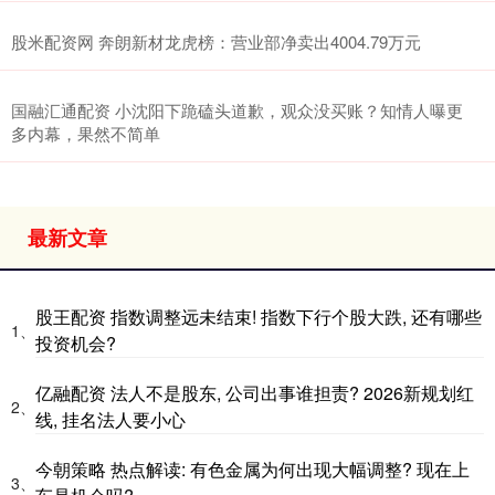
股米配资网 奔朗新材龙虎榜：营业部净卖出4004.79万元
国融汇通配资 小沈阳下跪磕头道歉，观众没买账？知情人曝更
多内幕，果然不简单
最新文章
股王配资 指数调整远未结束! 指数下行个股大跌, 还有哪些
1、
投资机会?
亿融配资 法人不是股东, 公司出事谁担责? 2026新规划红
2、
线, 挂名法人要小心
今朝策略 热点解读: 有色金属为何出现大幅调整? 现在上
3、