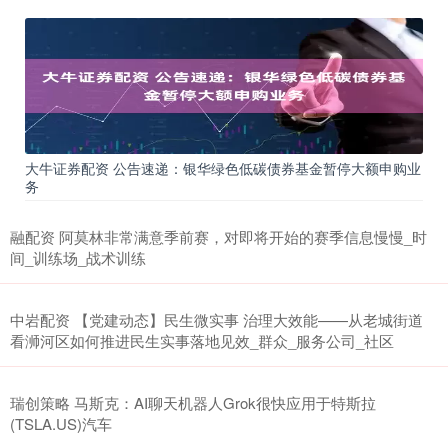
大牛证券配资 公告速递：银华绿色低碳债券基金暂停大额申购业
务
融配资 阿莫林非常满意季前赛，对即将开始的赛季信息慢慢_时
间_训练场_战术训练
中岩配资 【党建动态】民生微实事 治理大效能——从老城街道
看浉河区如何推进民生实事落地见效_群众_服务公司_社区
瑞创策略 马斯克：AI聊天机器人Grok很快应用于特斯拉
(TSLA.US)汽车