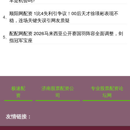
车是机会吗?
顺阳网配资 1比4失利引争议！00后天才徐瑛彬表现不
4、
稳，连场关键失误引网友质疑
配配网配资 2026马来西亚公开赛国羽阵容全面调整，剑
5、
指冠军宝座
极速配
济南股票配资公
专业股票配资论
资
司
坛网
友情链接：