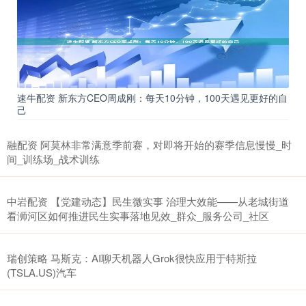
速牛配资 新东方CEO周成刚：每天10分钟，100天遇见更好的自
己
融配资 阿莫林非常满意季前赛，对即将开始的赛季信息慢慢_时
间_训练场_战术训练
中岩配资 【党建动态】民生微实事 治理大效能——从老城街道
看浉河区如何推进民生实事落地见效_群众_服务公司_社区
瑞创策略 马斯克：AI聊天机器人Grok很快应用于特斯拉
(TSLA.US)汽车