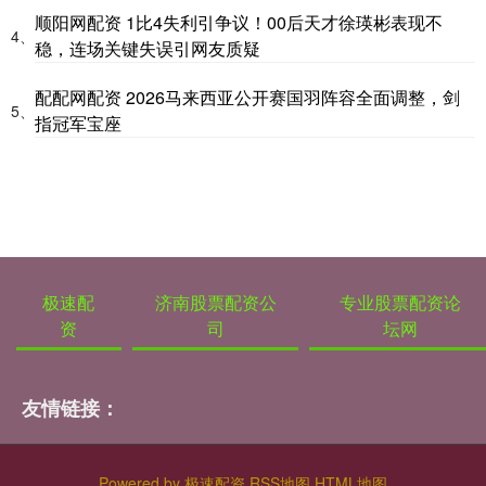
顺阳网配资 1比4失利引争议！00后天才徐瑛彬表现不
4、
稳，连场关键失误引网友质疑
配配网配资 2026马来西亚公开赛国羽阵容全面调整，剑
5、
指冠军宝座
极速配
济南股票配资公
专业股票配资论
资
司
坛网
友情链接：
Powered by
极速配资
RSS地图
HTML地图