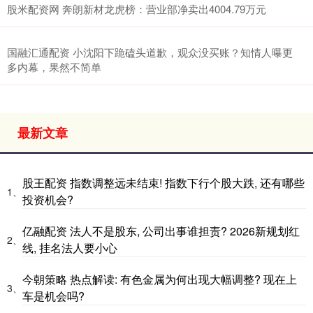
股米配资网 奔朗新材龙虎榜：营业部净卖出4004.79万元
国融汇通配资 小沈阳下跪磕头道歉，观众没买账？知情人曝更
多内幕，果然不简单
最新文章
股王配资 指数调整远未结束! 指数下行个股大跌, 还有哪些
1、
投资机会?
亿融配资 法人不是股东, 公司出事谁担责? 2026新规划红
2、
线, 挂名法人要小心
今朝策略 热点解读: 有色金属为何出现大幅调整? 现在上
3、
车是机会吗?