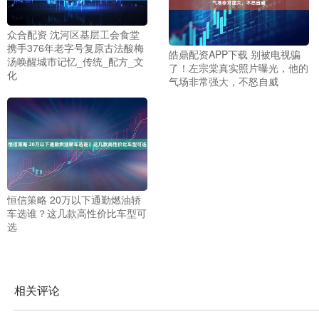
众合配资 沈河区基层工会食堂
携手376年老字号复原古法酸梅
皓鼎配资APP下载 别被电视骗
汤唤醒城市记忆_传统_配方_文
了！左宗棠真实照片曝光，他的
化
气场非常强大，不怒自威
恒信策略 20万以下通勤燃油轿
车选谁？这几款高性价比车型可
选
相关评论