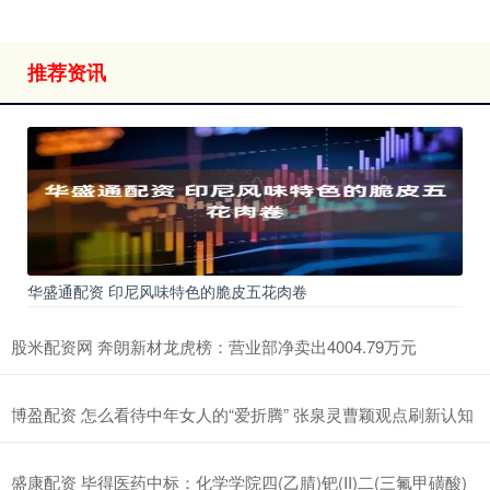
推荐资讯
华盛通配资 印尼风味特色的脆皮五花肉卷
股米配资网 奔朗新材龙虎榜：营业部净卖出4004.79万元
博盈配资 怎么看待中年女人的“爱折腾” 张泉灵曹颖观点刷新认知
盛康配资 毕得医药中标：化学学院四(乙腈)钯(II)二(三氟甲磺酸)