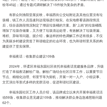
纷等45起；通过专题式调研解决了15件较为复杂的矛盾。
有群众到渔阳堂屋反映，幸福西街公交站附近及其他位置没有垃
圾桶，镇工作人员迅速到达现场进行核实。在实地察看该路段情况
后，综合该路段情况制定了增设垃圾桶的方案。新“上岗”的垃圾桶既
增加了垃圾存储量，又方便了垃圾清运处理，有效解决了垃圾泄漏、
堆积、异味等问题。据介绍，像这样的特色调解工作还有很多，不仅
为美丽乡村建设营造了和谐稳定的社会环境，也为和谐邻里关系的构
建提供了坚实保障。
幸福夜话：收集群众建议109条
2024年，怀柔区幸福东园社区依托幸福夜话党建服务品牌，升级
打造了幸福夜话解纷广场。解纷广场结合社区日常工作，以重要节日
节点、精细化治理、邻里节等为契机，开展一对一入户、小组议事、
文艺演出等形式多样的党群活动，促进和谐社区建设。
幸福东园社区工作人员介绍，该品牌成立以来共开展幸福夜话活
动59场，收集群众意见建议109条，推动解决群众身边急难愁盼问题
62个。