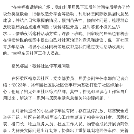
“在幸福夜话解纷广场，我们利用居民下班后的时间先后举办了垃
圾分类座谈会、旧物改造分享会等活动，利用休息间隙收集居民意见
建议，并结合日常掌握的情况，预判苗头性、倾向性问题，梳理群众
反映强烈的热点难点问题；调解邻里矛盾，及时答复小微民生诉
求……借助夜话这种活动方式，许多下班晚、回家晚的居民也有机会
在轻松愉悦的氛围中提出自己对社区治理的意见和建议，像丰富社区
青少年活动、增设小区休闲椅等建议都是我们通过夜话活动收集到
的。”幸福东园社区工作人员说。
裕见邻里：破解社区停车难问题
在怀柔区裕华园社区，党支部委员、居委会副主任李娜向记者介
绍：“2023年，裕华园社区以社区议事厅为基础打造了社区综治中
心，创建了裕见邻里社区综治品牌。其中，裕见邻里谈心工作室自启
用以来，解决了一系列与居民生活息息相关的实际问题。”
面对居民提出的小区里停车位有限，存在乱停乱放、堵塞安全通
道等问题，社区在裕见邻里谈心工作室邀请了相关主管科室、居民代
表、楼门长、物业服务人员、社区工作人员、物管会成员开展协商议
事，为解决实际问题出谋划策，协商出了重新规划地面停车位、完善