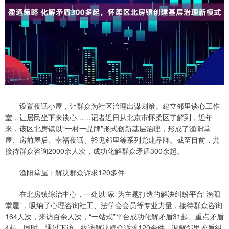
设置夜话小屋，让群众为社区治理出谋划策。建立邻里谈心工作
室，让居民坐下来谈心……记者近日从北京市怀柔区了解到，近年
来，该区北房镇以“一村一品牌”形式创新基层治理，形成了渔阳堂
屋、房前屋后、幸福夜话、裕见邻里等系列党建品牌。截至目前，共
接待群众咨询2000余人次，成功化解群众矛盾300余起。
渔阳堂屋：解决群众诉求120多件
在北房镇综治中心，一处以“家”为主题打造的解决纠纷平台“渔阳
堂屋”，吸纳了心理咨询社工、法学会会员等专业力量，接待群众咨询
164人次，来访百余人次，“一站式”平台成功化解矛盾31起、重点矛盾
4起。同时，通过下访、约访解决群众诉求120余件，调解邻里矛盾纠