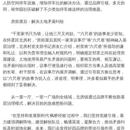
人防空间停车设施，增加停车位的解决办法。通过品牌引领、多元协
同，裕华园社区破解了不少类似停车难这样的治理难题。
房前屋后：解决土地矛盾纠纷
“千里家书只为墙，让他三尺又何妨。”“六尺巷”的故事老少皆知。
在怀柔区北房村，“房前屋后居民一家亲议事厅”将“六尺巷”精神融入基
层治理，北房村党支部书记房友仁介绍，村里将“六尺巷”所倡导的谦
和礼让、以和为贵等理念融入村规民约，明确规定邻里之间在处理房
屋建设、土地使用等易产生矛盾的问题时，要相互协商、相互谦让。
当矛盾纠纷出现时，议事厅便迅速行动，组织双方当事人及德高望重
的长辈、村干部等，在议事厅内展开调解。通过引导双方换位思考，
以“六尺巷”的故事为切入点，讲道理、明事理，许多看似棘手的矛盾
都得到了妥善解决。
从一屋一厅、一室一广场到全镇域，北房镇通过品牌不断创新基
层治理模式，解决百姓的急难愁盼问题。
“在坚持和发展新时代‘枫桥经验’过程中，我们坚持党建引领，着
力建强调解阵地，建优解纷队伍，畅通渠道，凝聚合力，推动矛盾纠
纷及时就地化解。未来，我们会发挥好四品牌的带动引领作用，提升