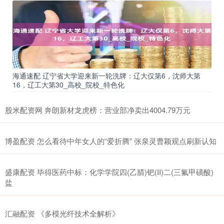
海通速配 辽宁省大学迎来新一轮洗牌：辽大仅第6，沈师大第
16，辽工大第30_高校_院校_特色化
股米配资网 奔朗新材龙虎榜：营业部净卖出4004.79万元
博盈配资 怎么看待中年女人的“爱折腾” 张泉灵曹颖观点刷新认知
盛康配资 毕得医药中标：化学学院四(乙腈)钯(II)二(三氟甲磺酸)
盐
汇融配资 《多模光纤技术全解析》