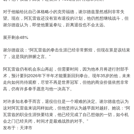
对于他输给比自己体格略小的克劳福德，谢尔德兹显然感到非常失
望。现在，阿瓦雷兹还没有宣布退役的计划，他仍然想继续战斗，但
谢尔德兹认为，即使他重返拳坛，距离退役也不会太远。
展开剩余48%
谢尔德兹说：“阿瓦雷兹的拳击生涯已经非常辉煌，但现在算是该结束
了，这是我的肺腑之言。”
阿瓦雷兹仍有机会东山再起，但需要时间，因为他本月将进行肘部手
术，预计要到2026年下半年才能重新回到拳台。现年35岁的他，未来
走向如何尚待观察，尽管不再是世界冠军，但他的商业价值依然非常
高，仍有许多拳手愿意与他一决高下。
对许多知名拳手而言，退役往往是一个艰难的决定。谢尔德兹也认为
这对阿瓦雷兹来说同样如此，但他坚持认为越早面对越好。她说：“阿
瓦雷兹的职业生涯快要结束，他已经完成了自己想做的一切，如今机
会之门已经关闭，时间才是最难战胜的对手。”
发布于：天津市