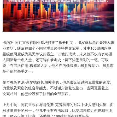
卡内罗-阿瓦雷兹在职业拳坛打拼了很长时间，15岁就从墨西哥踏入职
业赛场，随后在四个不同的重量级夺得世界冠军，其中168磅的超中
量级他两度成为毫无争议的霸主。以他的成就，未来他不仅有资格进
入国际拳击名人堂，还可能在拳击史上留下浓墨重彩的一笔。可以
说，在弗洛伊德-梅威瑟之后，他所在的领域成为最具统治力、最具市
场价值的拳手之一。
传奇教练罗尼-谢尔德兹长期关注他，他亲眼见证过阿瓦雷兹的速度、
力量以及紧密的组合拳能力。不过谢尔德兹也指出，当阿瓦雷兹上一
次亮相时，他已经没有了往日的全部东西。
上月中旬，阿瓦雷兹在与特伦斯-克劳福德的对决中让人感到失望。面
对逐渐提升的对手，他几乎没有办法应对，比赛结果接近但也相当明
确，他不仅输了比赛，还丢掉了168磅的所有冠军头衔。