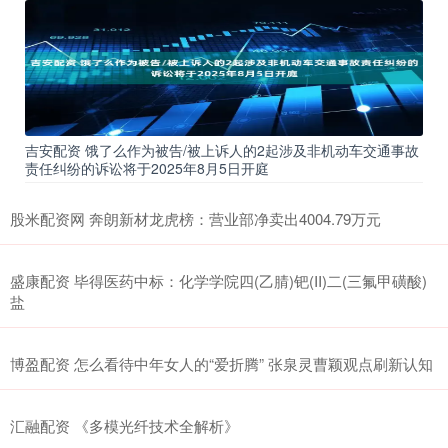
吉安配资 饿了么作为被告/被上诉人的2起涉及非机动车交通事故
责任纠纷的诉讼将于2025年8月5日开庭
股米配资网 奔朗新材龙虎榜：营业部净卖出4004.79万元
盛康配资 毕得医药中标：化学学院四(乙腈)钯(II)二(三氟甲磺酸)
盐
博盈配资 怎么看待中年女人的“爱折腾” 张泉灵曹颖观点刷新认知
汇融配资 《多模光纤技术全解析》