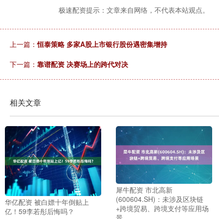
极速配资提示：文章来自网络，不代表本站观点。
上一篇：
恒泰策略 多家A股上市银行股份遇密集增持
下一篇：
靠谱配资 决赛场上的跨代对决
相关文章
犀牛配资 市北高新
(600604.SH)：未涉及区块链
华亿配资 被白嫖十年倒贴上
+跨境贸易、跨境支付等应用场
亿！59李若彤后悔吗？
景