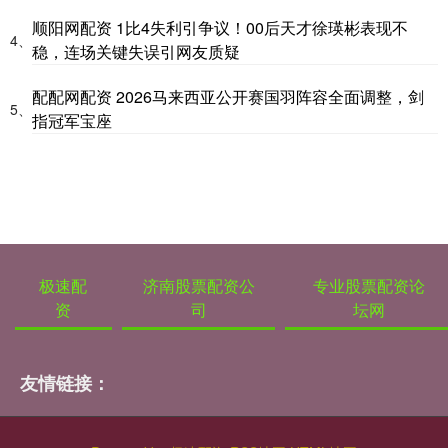
顺阳网配资 1比4失利引争议！00后天才徐瑛彬表现不
4、
稳，连场关键失误引网友质疑
配配网配资 2026马来西亚公开赛国羽阵容全面调整，剑
5、
指冠军宝座
极速配
济南股票配资公
专业股票配资论
资
司
坛网
友情链接：