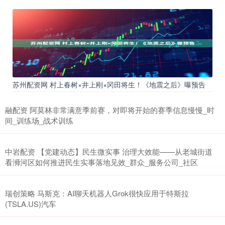
苏州配资网 村上春树×井上刚×冈田将生！《地震之后》曝预告
融配资 阿莫林非常满意季前赛，对即将开始的赛季信息慢慢_时
间_训练场_战术训练
中岩配资 【党建动态】民生微实事 治理大效能——从老城街道
看浉河区如何推进民生实事落地见效_群众_服务公司_社区
瑞创策略 马斯克：AI聊天机器人Grok很快应用于特斯拉
(TSLA.US)汽车