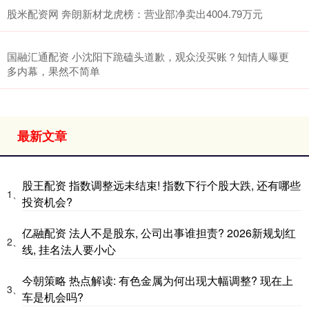
股米配资网 奔朗新材龙虎榜：营业部净卖出4004.79万元
国融汇通配资 小沈阳下跪磕头道歉，观众没买账？知情人曝更
多内幕，果然不简单
最新文章
股王配资 指数调整远未结束! 指数下行个股大跌, 还有哪些
1、
投资机会?
亿融配资 法人不是股东, 公司出事谁担责? 2026新规划红
2、
线, 挂名法人要小心
今朝策略 热点解读: 有色金属为何出现大幅调整? 现在上
3、
车是机会吗?