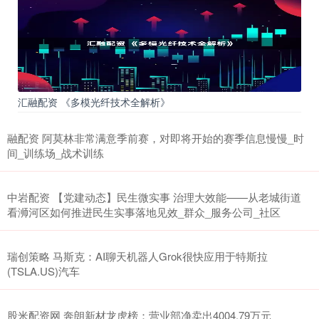
汇融配资 《多模光纤技术全解析》
融配资 阿莫林非常满意季前赛，对即将开始的赛季信息慢慢_时
间_训练场_战术训练
中岩配资 【党建动态】民生微实事 治理大效能——从老城街道
看浉河区如何推进民生实事落地见效_群众_服务公司_社区
瑞创策略 马斯克：AI聊天机器人Grok很快应用于特斯拉
(TSLA.US)汽车
股米配资网 奔朗新材龙虎榜：营业部净卖出4004.79万元