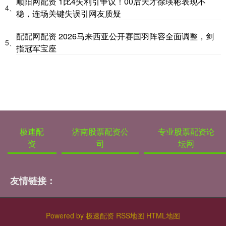
顺阳网配资 1比4失利引争议！00后天才徐瑛彬表现不
4、
稳，连场关键失误引网友质疑
配配网配资 2026马来西亚公开赛国羽阵容全面调整，剑
5、
指冠军宝座
极速配
济南股票配资公
专业股票配资论
资
司
坛网
友情链接：
Powered by
极速配资
RSS地图
HTML地图