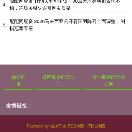
顺阳网配资 1比4失利引争议！00后天才徐瑛彬表现不
4、
稳，连场关键失误引网友质疑
配配网配资 2026马来西亚公开赛国羽阵容全面调整，剑
5、
指冠军宝座
极速配
济南股票配资公
专业股票配资论
资
司
坛网
友情链接：
Powered by
极速配资
RSS地图
HTML地图