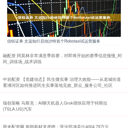
信钰证券 文远知行启动沙特首个Robotaxi试运营服务
融配资 阿莫林非常满意季前赛，对即将开始的赛季信息慢慢_时
间_训练场_战术训练
中岩配资 【党建动态】民生微实事 治理大效能——从老城街道
看浉河区如何推进民生实事落地见效_群众_服务公司_社区
瑞创策略 马斯克：AI聊天机器人Grok很快应用于特斯拉
(TSLA.US)汽车
股米配资网 奔朗新材龙虎榜：营业部净卖出4004.79万元