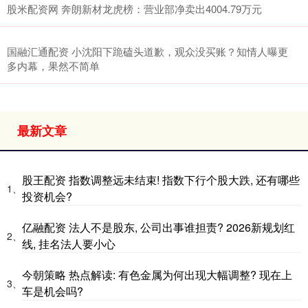
股米配资网 奔朗新材龙虎榜：营业部净卖出4004.79万元
国融汇通配资 小沈阳下跪磕头道歉，观众没买账？知情人曝更
多内幕，果然不简单
最新文章
股王配资 指数调整远未结束! 指数下行个股大跌, 还有哪些
1、
投资机会?
亿融配资 法人不是股东, 公司出事谁担责? 2026新规划红
2、
线, 挂名法人要小心
今朝策略 热点解读: 有色金属为何出现大幅调整? 现在上
3、
车是机会吗?