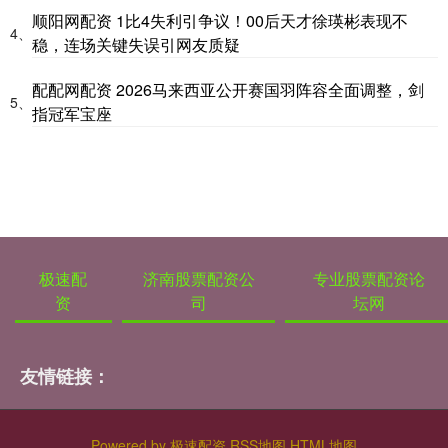
顺阳网配资 1比4失利引争议！00后天才徐瑛彬表现不
4、
稳，连场关键失误引网友质疑
配配网配资 2026马来西亚公开赛国羽阵容全面调整，剑
5、
指冠军宝座
极速配
济南股票配资公
专业股票配资论
资
司
坛网
友情链接：
Powered by
极速配资
RSS地图
HTML地图