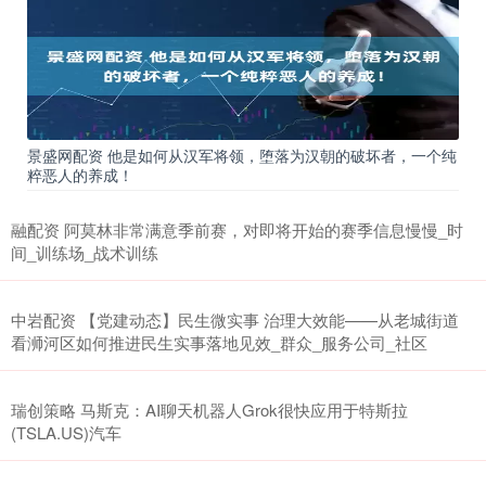
景盛网配资 他是如何从汉军将领，堕落为汉朝的破坏者，一个纯
粹恶人的养成！
融配资 阿莫林非常满意季前赛，对即将开始的赛季信息慢慢_时
间_训练场_战术训练
中岩配资 【党建动态】民生微实事 治理大效能——从老城街道
看浉河区如何推进民生实事落地见效_群众_服务公司_社区
瑞创策略 马斯克：AI聊天机器人Grok很快应用于特斯拉
(TSLA.US)汽车