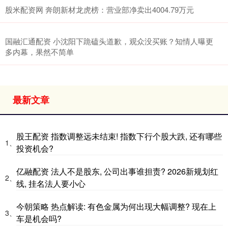
股米配资网 奔朗新材龙虎榜：营业部净卖出4004.79万元
国融汇通配资 小沈阳下跪磕头道歉，观众没买账？知情人曝更
多内幕，果然不简单
最新文章
股王配资 指数调整远未结束! 指数下行个股大跌, 还有哪些
1、
投资机会?
亿融配资 法人不是股东, 公司出事谁担责? 2026新规划红
2、
线, 挂名法人要小心
今朝策略 热点解读: 有色金属为何出现大幅调整? 现在上
3、
车是机会吗?