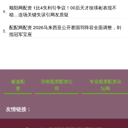
顺阳网配资 1比4失利引争议！00后天才徐瑛彬表现不
4、
稳，连场关键失误引网友质疑
配配网配资 2026马来西亚公开赛国羽阵容全面调整，剑
5、
指冠军宝座
极速配
济南股票配资公
专业股票配资论
资
司
坛网
友情链接：